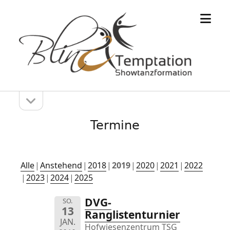
Menü
öffne
Seitenleiste
Seitenleiste
öffnen
Termine
Alle
Anstehend
2018
2019
2020
2021
2022
2023
2024
2025
DVG-
SO.
13
Ranglistenturnier
JAN.
Hofwiesenzentrum TSG