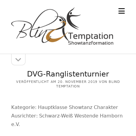
Menü
öffne
Seitenleiste
Seitenleiste
öffnen
DVG-Ranglistenturnier
VERÖFFENTLICHT AM 20. NOVEMBER 2019 VON BLIND
TEMPTATION
Kategorie: Hauptklasse Showtanz Charakter
Ausrichter: Schwarz-Weiß Westende Hamborn
e.V.