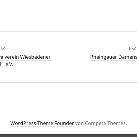
RAG
NÄC
valverein Wiesbadener
Rheingauer Damen­
1 e.V.
WordPress-Theme Founder
von Compete Themes.