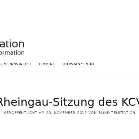
ÜR VERANSTALTER
TERMINE
SHOWTANZSPORT
HIGHLIGHTS:
Rheingau-Sitzung des KC
Saison 2024: „Zeitlos“
Hessenmeisterschaft 2023
VERÖFFENTLICHT AM 20. NOVEMBER 2019 VON BLIND TEMPTATION
„Dem Bann verfallen“