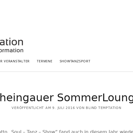
ÜR VERANSTALTER
TERMINE
SHOWTANZSPORT
HIGHLIGHTS:
heingauer SommerLoun
Saison 2024: „Zeitlos“
Hessenmeisterschaft 2023
VERÖFFENTLICHT AM 9. JULI 2016 VON BLIND TEMPTATION
„Dem Bann verfallen“
to „Soul – Tanz – Show“ fand auch in diesem Jahr wiede